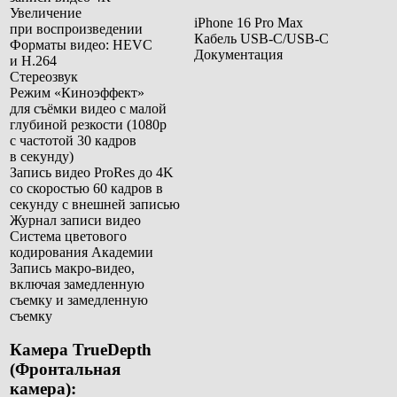
Увеличение
iPhone 16 Pro Max
при воспроизведении
Кабель USB‑C/USB‑C
Форматы видео: HEVC
Документация
и H.264
Стереозвук
Режим «Киноэффект»
для съёмки видео с малой
глубиной резкости (1080p
с частотой 30 кадров
в секунду)
Запись видео ProRes до 4K
со скоростью 60 кадров в
секунду с внешней записью
Журнал записи видео
Система цветового
кодирования Академии
Запись макро-видео,
включая замедленную
съемку и замедленную
съемку
Камера TrueDepth
(
Фронтальная
камера)
: