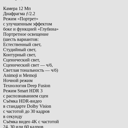
Камера 12 Мп
Диафрагма ƒ/2.2
Режим «Портрет»
с улучшенным эффектом
боке и функцией «Глубина»
Портретное освещение
(шесть вариантов:
Естественный свет,
Студийный свет,
Контурный свет,
Сценический свет,
Сценический свет — ч/б,
Светлая тональность — ч/б)
Animoji и Memoji
Ночной режим
Технология Deep Fusion
Режим Smart HDR 3
с распознаванием сцен
Съёмка HDR‑видео
в стандарте Dolby Vision
с частотой до 30 кадров
в секунду
Съёмка видео 4K с частотой
24, 30 или 60 кадров