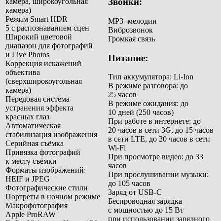
Звонки:
камера, широкоугольная
камера)
Режим Smart HDR
MP3 -мелодии
5 с распознаванием сцен
Виброзвонок
Широкий цветовой
Громкая связь
диапазон для фотографий
и Live Photos
Питание:
Коррекция искажений
объектива
Тип аккумулятора: Li-Ion
(сверхширокоугольная
В режиме разговора: до
камера)
25 часов
Передовая система
В режиме ожидания: до
устранения эффекта
10 дней (250 часов)
красных глаз
При работе в интернете: до
Автоматическая
20 часов в сети 3G, до 15 часов
стабилизация изображения
в сети LTE, до 20 часов в сети
Серийная съёмка
Wi-Fi
Привязка фотографий
При просмотре видео: до 33
к месту съёмки
часов
Форматы изображений:
При прослушивании музыки:
HEIF и JPEG
до 105 часов
Фотографические стили
Заряд от USB-C
Портреты в ночном режиме
Беспроводная зарядка
Макрофотография
с мощностью до 15 Вт
Apple ProRAW
при использовании зарядного