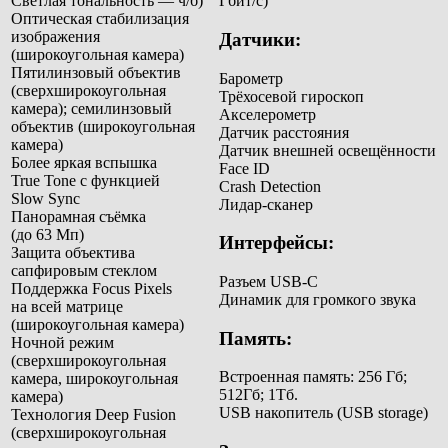
Светлая тональность — ч/б)
Гбит/с)
Оптическая стабилизация
изображения
Датчики:
(широкоугольная камера)
Пятилинзовый объектив
Барометр
(сверхширокоугольная
Трёхосевой гироскоп
камера); семилинзовый
Акселерометр
объектив (широкоугольная
Датчик расстояния
камера)
Датчик внешней освещённости
Более яркая вспышка
Face ID
True Tone с функцией
Crash Detection
Slow Sync
Лидар-сканер
Панорамная съёмка
(до 63 Мп)
Интерфейсы:
Защита объектива
сапфировым стеклом
Разъем USB-C
Поддержка Focus Pixels
Динамик для громкого звука
на всей матрице
(широкоугольная камера)
Память:
Ночной режим
(сверхширокоугольная
Встроенная память: 256 Гб;
камера, широкоугольная
512Гб; 1Тб.
камера)
USB накопитель (USB storage)
Технология Deep Fusion
(сверхширокоугольная