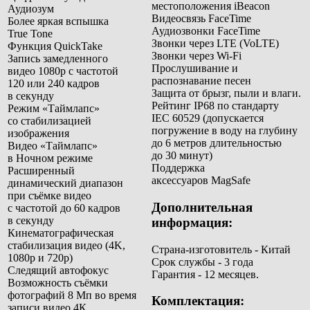
местоположения iBeacon
Аудиозум
Видеосвязь FaceTime
Более яркая вспышка
Аудиозвонки FaceTime
True Tone
Звонки через LTE (VoLTE)
Функция QuickTake
Звонки через Wi-Fi
Запись замедленного
Прослушивание и
видео 1080р с частотой
распознавание песен
120 или 240 кадров
Защита от брызг, пыли и влаги.
в секунду
Рейтинг IP68 по стандарту
Режим «Таймлапс»
IEC 60529 (допускается
со стабилизацией
погружение в воду на глубину
изображения
до 6 метров длительностью
Видео «Таймлапс»
до 30 минут
)
в Ночном режиме
Поддержка
Расширенный
аксессуаров
MagSafe
динамический диапазон
при съёмке видео
Дополнительная
с частотой до 60 кадров
в секунду
информация:
Кинематографическая
стабилизация видео (4K,
Страна-изготовитель - Китай
1080p и 720p)
Срок службы - 3 года
Следящий автофокус
Гарантия - 12 месяцев.
Возможность съёмки
фотографий 8 Мп во время
Комплектация:
записи видео 4К