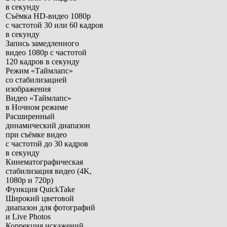
в секунду
Съёмка HD‑видео 1080p
с частотой 30 или 60 кадров
в секунду
Запись замедленного
видео 1080р с частотой
120 кадров в секунду
Режим «Таймлапс»
со стабилизацией
изображения
Видео «Таймлапс»
в Ночном режиме
Расширенный
динамический диапазон
при съёмке видео
с частотой до 30 кадров
в секунду
Кинематографическая
стабилизация видео (4K,
1080p и 720p)
Функция QuickTake
Широкий цветовой
диапазон для фотографий
и Live Photos
Коррекция искажений