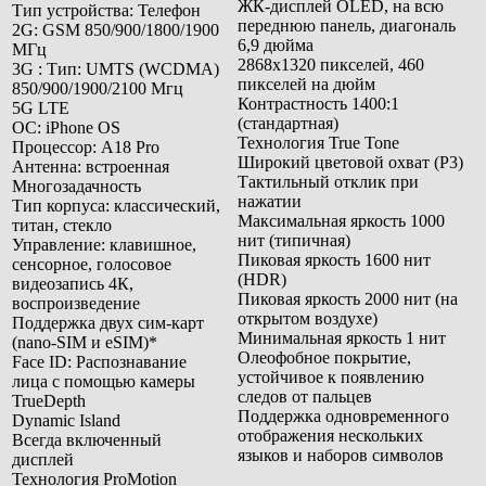
ЖК‑дисплей OLED, на всю
Тип устройства: Телефон
переднюю панель, диагональ
2G: GSM 850/900/1800/1900
6,9 дюйма
МГц
2868x1320 пикселей, 460
3G : Тип: UMTS (WCDMA)
пикселей на дюйм
850/900/1900/2100 Мгц
Контрастность 1400:1
5G LTE
(стандартная)
ОС: iPhone OS
Технология True Tone
Процессор:
A18 Pro
Широкий цветовой охват (P3)
Антенна: встроенная
Тактильный отклик при
Многозадачность
нажатии
Тип корпуса: классический,
Максимальная яркость 1000
титан, стекло
нит (типичная)
Управление: клавишное,
Пиковая яркость 1600 нит
сенсорное, голосовое
(HDR)
видеозапись 4К,
Пиковая яркость 2000 нит (на
воспроизведение
открытом воздухе)
Поддержка двух сим‑карт
Минимальная яркость 1 нит
(nano‑SIM и eSIM)*
Олеофобное покрытие,
Face ID: Распознавание
устойчивое к появлению
лица с помощью камеры
следов от пальцев
TrueDepth
Поддержка одновременного
Dynamic Island
отображения нескольких
Всегда включенный
языков и наборов символов
дисплей
Технология ProMotion