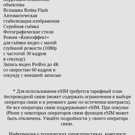
объектива
Вспышка Retina Flash
Автоматическая
стабилизация изображения
Серийная съёмка
Фотографические стили
Режим «Киноэффект»
для съёмки видео с малой
глубиной резкости (1080p
с частотой 30 кадров
в секунду)
Запись видео ProRes до 4K
со скоростью 60 кадров в
секунду с внешней записью
* Для использования eSIM требуется тарифный план
беспроводной связи (может содержать ограничения в выборе
оператора связи и в роуминге даже по истечении контракта).
Не все операторы связи поддерживают eSIM. При покупке
iPhone у некоторых операторов связи функция eSIM может
быть отключена. Узнайте подробности у своего оператора
связи.
Информация о технических характеристиках, комплекте