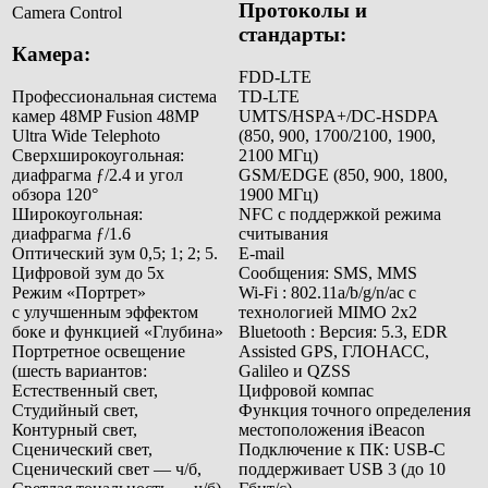
Протоколы и
Camera Control
стандарты:
Камера:
FDD‑LTE
Профессиональная система
TD‑LTE
камер 48MP Fusion 48MP
UMTS/HSPA+/DC-HSDPA
Ultra Wide Telephoto
(850, 900, 1700/2100, 1900,
Сверхширокоугольная:
2100 МГц)
диафрагма ƒ/2.4 и угол
GSM/EDGE (850, 900, 1800,
обзора 120°
1900 МГц)
Широкоугольная:
NFC
с поддержкой режима
диафрагма ƒ/1.6
считывания
Оптический зум 0,5; 1; 2; 5.
E-mail
Цифровой зум до 5x
Сообщения: SMS, MMS
Режим «Портрет»
Wi-Fi : 802.11a/b/g/n/ac с
с улучшенным эффектом
технологией MIMO 2х2
боке и функцией «Глубина»
Bluetooth : Версия: 5.3, EDR
Портретное освещение
Assisted GPS, ГЛОНАСС,
(шесть вариантов:
Galileo и QZSS
Естественный свет,
Цифровой компас
Студийный свет,
Функция точного определения
Контурный свет,
местоположения iBeacon
Сценический свет,
Подключение к ПК:
USB-C
Сценический свет — ч/б,
поддерживает USB 3 (до 10