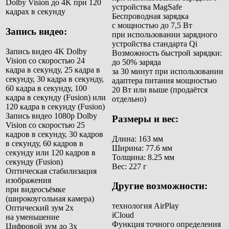
Dolby Vision до 4K при 120
устройства MagSafe
кадрах в секунду
Беспроводная зарядка
с мощностью до 7,5 Вт
Запись видео:
при использовании зарядного
устройства стандарта Qi
Запись видео 4K Dolby
Возможность быстрой зарядки:
Vision со скоростью 24
до 50% заряда
кадра в секунду, 25 кадра в
за 30 минут
при использовании
секунду, 30 кадра в секунду,
адаптера питания мощностью
60 кадра в секунду, 100
20 Вт или выше (продаётся
кадра в секунду (Fusion) или
отдельно)
120 кадра в секунду (Fusion)
Запись видео 1080p Dolby
Размеры и вес:
Vision со скоростью 25
кадров в секунду, 30 кадров
Длина: 163 мм
в секунду, 60 кадров в
Ширина: 77.6 мм
секунду или 120 кадров в
Толщина: 8.25 мм
секунду (Fusion)
Вес: 227 г
Оптическая стабилизация
изображения
Другие возможности:
при видеосъёмке
(широкоугольная камера)
технология AirPlay
Оптический зум 2x
iCloud
на уменьшение
Функция точного определения
Цифровой зум до 3x